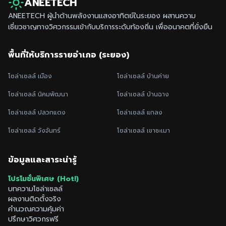
ANEETECH
ANEETECH ผู้นำด้านพลังงานแสงอาทิตย์ใน
ระยอง
ผสานความ
เชี่ยวชาญทางวิศวกรรมเข้ากับบริการระดับท้องถิ่น เพื่ออนาคตที่ยั่งยืน
พื้นที่ให้บริการรายอำเภอ (
ระยอง
)
โซล่าเซลล์
เมือง
โซล่าเซลล์
บ้านค่าย
โซล่าเซลล์
นิคมพัฒนา
โซล่าเซลล์
บ้านฉาง
โซล่าเซลล์
ปลวกแดง
โซล่าเซลล์
แกลง
โซล่าเซลล์
วังจันทร์
โซล่าเซลล์
เขาชะเมา
ข้อมูลและสาระน่ารู้
โปรโมชั่นพิเศษ (Hot!)
บทความโซล่าเซลล์
ผลงานติดตั้งจริง
คำนวณความคุ้มค่า
ปรึกษาวิศวกรฟรี